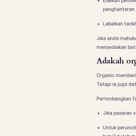
Elakkan pend
penghantaran j
Labelkan tarik
Jika anda mahuka
menyediakan batc
Adakah orga
Organic memberik
Tetapi ia juga d
Pertimbangkan fa
Jika pasaran 
Untuk peruncit