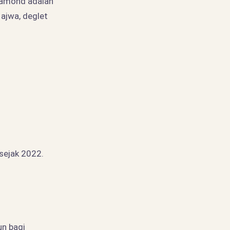
Diamond adalah
ajwa, deglet
sejak 2022.
n bagi