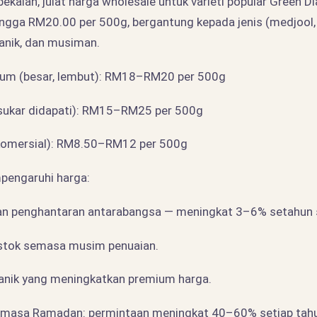
bekalan, julat harga wholesale untuk varieti popular Green 
ngga RM20.00 per 500g, bergantung kepada jenis (medjool, 
ganik, dan musiman.
ium (besar, lembut): RM18–RM20 per 500g
 sukar didapati): RM15–RM25 per 500g
komersial): RM8.50–RM12 per 500g
pengaruhi harga:
dan penghantaran antarabangsa — meningkat 3–6% setahun 
stok semasa musim penuaian.
rganik yang meningkatkan premium harga.
emasa Ramadan: permintaan meningkat 40–60% setiap tahu