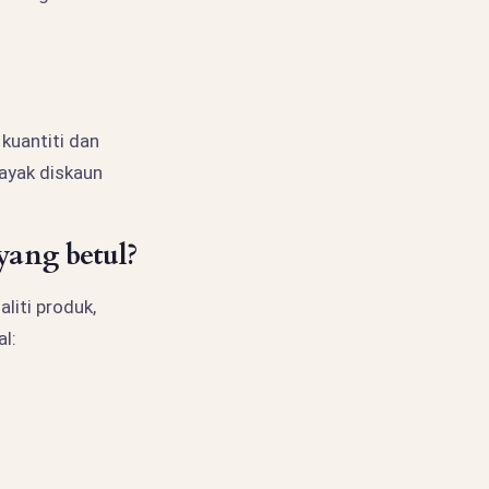
kuantiti dan
ayak diskaun
ang betul?
liti produk,
l: