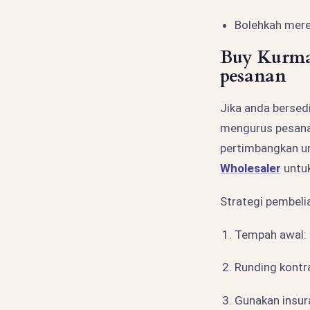
Bolehkah mer
Buy Kurma
pesanan
Jika anda bersed
mengurus pesanan
pertimbangkan u
Wholesaler
untuk
Strategi pembeli
Tempah awal: 
Runding kontr
Gunakan insur