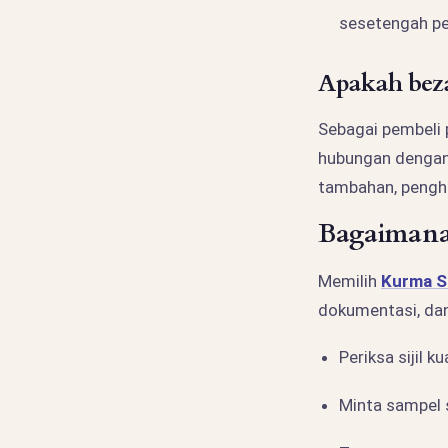
sesetengah p
Apakah beza
Sebagai pembeli 
hubungan dengan 
tambahan, penghan
Bagaimana 
Memilih
Kurma S
dokumentasi, dan
Periksa sijil k
Minta sampel