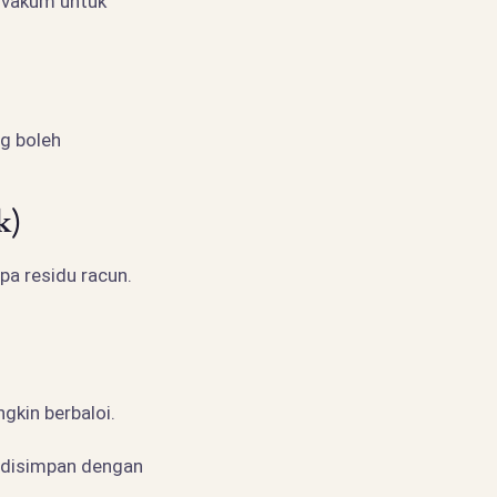
 vakum untuk
g boleh
k)
a residu racun.
gkin berbaloi.
pi disimpan dengan