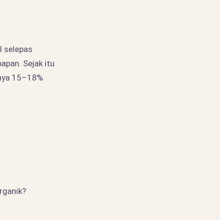
 selepas
apan. Sejak itu
sanya 15–18%
organik?