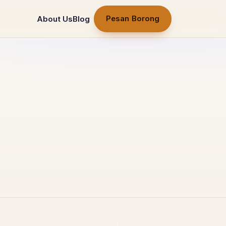
Pesan Borong
About Us
Blog