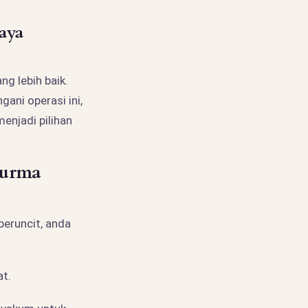
saya
ng lebih baik.
ani operasi ini,
njadi pilihan
Kurma
peruncit, anda
at.