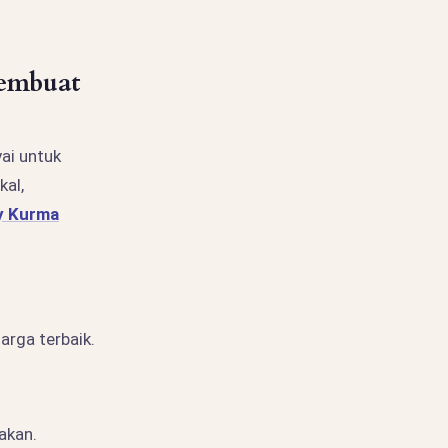
embuat
ai untuk
kal,
y Kurma
rga terbaik.
akan.