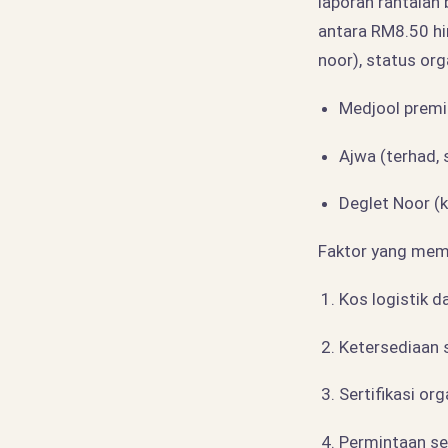
laporan rantaian 
antara RM8.50 hi
noor), status or
Medjool prem
Ajwa (terhad,
Deglet Noor (
Faktor yang mem
Kos logistik 
Ketersediaan 
Sertifikasi o
Permintaan s