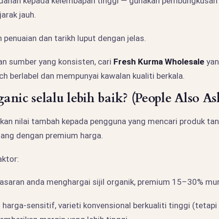
edahan kepada kelembapan tinggi — gunakan pembungkusan
arak jauh.
h penuaian dan tarikh luput dengan jelas.
n sumber yang konsisten, cari
Fresh Kurma Wholesale
yan
h berlabel dan mempunyai kawalan kualiti berkala.
nic selalu lebih baik? (People Also As
an nilai tambah kepada pengguna yang mencari produk tanp
atang dengan premium harga.
ktor:
sasaran anda menghargai sijil organik, premium 15–30% mun
 harga-sensitif, varieti konvensional berkualiti tinggi (teta