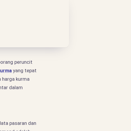
eorang peruncit
Kurma
yang tepat
n harga kurma
ntar dalam
data pasaran dan