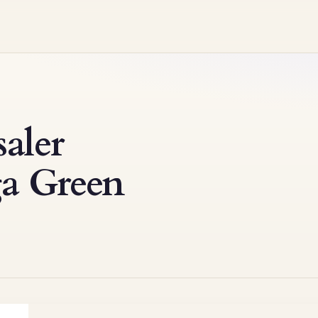
aler
ga Green